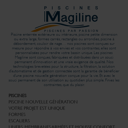
Piscine enterrée extérieure ou intérieure, piscine petite dimension
ou extra large, formes carrés, rectangles ou arrondies, piscine à
débordement, couloir de nage… nos piscines sont conçues sur
mesure pour répondre à vos envies et vos contraintes, elles sont
personnalisées pour rendre votre bassin unique. Les piscines
Magiline sont conçues, fabriquées et distribuées dans un souci
permanent d’innovation et une vraie exigence de qualité. Nos
technologies brevetées pour la structure, la filtration, la solution
d’automatisme et de gestion connectée sont la garantie de bénéficier
d’une piscine nouvelle génération conçue pour la vie. Et avec le
souci permanent de son utilisation au quotidien plus simple. Finies les
contraintes, que du plaisir.
PISCINES
PISCINE NOUVELLE GÉNÉRATION
VOTRE PROJET EST UNIQUE
FORMES
ESCALIERS
LINERS, MEMBRANES ARMÉES ET MOUSSE CONFORT