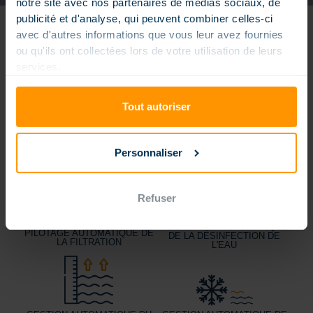
notre site avec nos partenaires de médias sociaux, de
publicité et d'analyse, qui peuvent combiner celles-ci
avec d'autres informations que vous leur avez fournies
PISCINE CONNECTÉE IMAGI-X
ou qu'ils ont collectées lors de votre utilisation de leurs
LA SIMPLICITÉ AU QUOTIDIEN
services.
Tout autoriser
PILOTAGE VIA SMARTPHONE
GESTION DE LA
TEMPÉRATURE DE L'EAU
Personnaliser
Refuser
RÉGULATION AUTOMATIQUE
PILOTAGE AUTOMATIQUE DE
DE LA DÉSINFECTION DE
LA FILTRATION
L'EAU