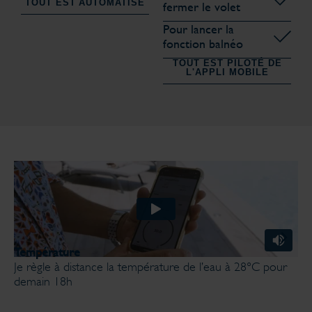
TOUT EST AUTOMATISÉ
fermer le volet
Pour lancer la
fonction balnéo
TOUT EST PILOTÉ DE
L'APPLI MOBILE
Température
T
Je règle à distance la température de l’eau à 28°C pour
J
demain 18h
b